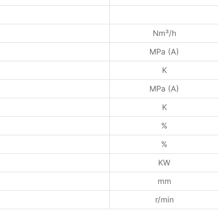
Nm³/h
MPa (A)
K
MPa (A)
K
%
%
KW
mm
r/min